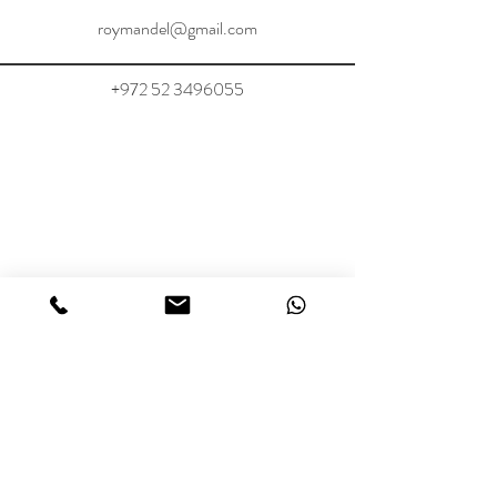
roymandel@gmail.com
+972 52 3496055